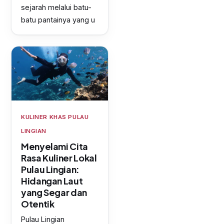
sejarah melalui batu-
batu pantainya yang u
KULINER KHAS PULAU
LINGIAN
Menyelami Cita
Rasa Kuliner Lokal
Pulau Lingian:
Hidangan Laut
yang Segar dan
Otentik
Pulau Lingian