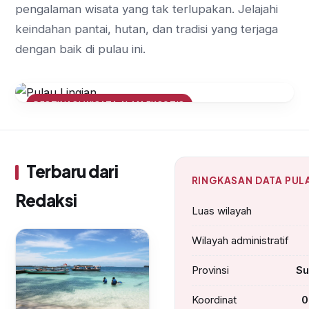
pengalaman wisata yang tak terlupakan. Jelajahi
keindahan pantai, hutan, dan tradisi yang terjaga
dengan baik di pulau ini.
DESTINASI WISATA ALAM EKSOTIS
Menjelajahi Keindahan Alam Pulau
Lingian: Dari Terumbu Karang
hingga Padang Lamun
Terbaru dari
RINGKASAN DATA PUL
Redaksi
Luas wilayah
Wilayah administratif
Provinsi
Su
Koordinat
0