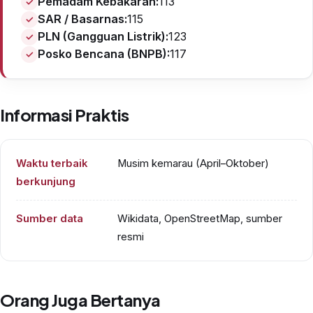
Pemadam Kebakaran:
113
SAR / Basarnas:
115
PLN (Gangguan Listrik):
123
Posko Bencana (BNPB):
117
Informasi Praktis
Waktu terbaik
Musim kemarau (April–Oktober)
berkunjung
Sumber data
Wikidata, OpenStreetMap, sumber
resmi
Orang Juga Bertanya